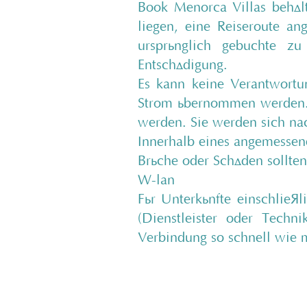
Book Menorca Villas behält
liegen, eine Reiseroute an
ursprünglich gebuchte z
Entschädigung.
Es kann keine Verantwortun
Strom übernommen werden. 
werden. Sie werden sich na
Innerhalb eines angemessen
Brüche oder Schäden sollte
W-lan
Für Unterkünfte einschließ
(Dienstleister oder Tech
Verbindung so schnell wie 