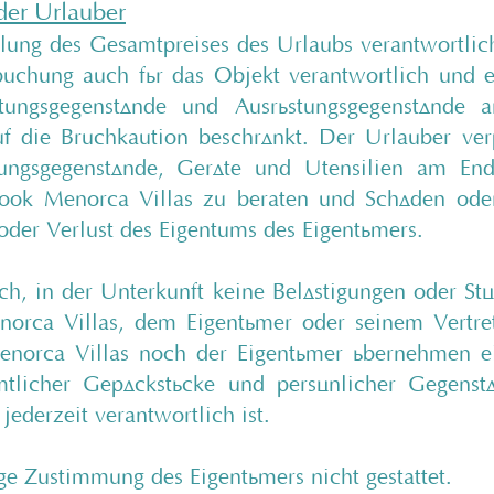
der Urlauber
hlung des Gesamtpreises des Urlaubs verantwortlic
uchung auch für das Objekt verantwortlich und e
tungsgegenstände und Ausrüstungsgegenstände 
f die Bruchkaution beschränkt. Der Urlauber ver
tungsgegenstände, Geräte und Utensilien am En
Book Menorca Villas zu beraten und Schäden oder
der Verlust des Eigentums des Eigentümers.
ich, in der Unterkunft keine Belästigungen oder S
orca Villas, dem Eigentümer oder seinem Vertret
norca Villas noch der Eigentümer übernehmen ei
mtlicher Gepäckstücke und persönlicher Gegenst
 jederzeit verantwortlich ist.
ge Zustimmung des Eigentümers nicht gestattet.