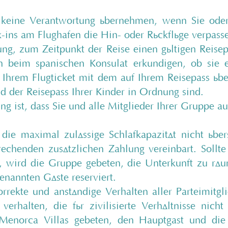
keine Verantwortung übernehmen, wenn Sie oder
-ins am Flughafen die Hin- oder Rückflüge verpasse
tung, zum Zeitpunkt der Reise einen gültigen Reise
ich beim spanischen Konsulat erkundigen, ob sie 
Ihrem Flugticket mit dem auf Ihrem Reisepass über
nd der Reisepass Ihrer Kinder in Ordnung sind.
g ist, dass Sie und alle Mitglieder Ihrer Gruppe au
die maximal zulässige Schlafkapazität nicht übers
rechenden zusätzlichen Zahlung vereinbart. Sollt
, wird die Gruppe gebeten, die Unterkunft zu räu
genannten Gäste reserviert.
orrekte und anständige Verhalten aller Parteimitgli
erhalten, die für zivilisierte Verhältnisse nicht
enorca Villas gebeten, den Hauptgast und die 