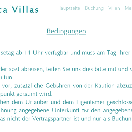
Hauptseite
Buchung
Villen
Men
Bedingungen
eisetag ab 14 Uhr verfügbar und muss am Tag Ihrer
 spät abreisen, teilen Sie uns dies bitte mit und 
u tun.
 vor, zusätzliche Gebühren von der Kaution abzu
punkt geräumt wird.
chen dem Urlauber und dem Eigentümer geschlosse
echnung angegebene Unterkunft für den angegebene
as nicht der Vertragspartner ist und nur als Buchu